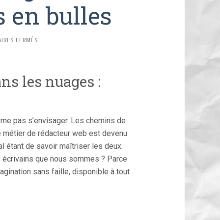
 en bulles
SUR
IRES FERMÉS
RÉDACTEUR
WEB
À
ans les nuages :
ANGOULÊME
:
BEAUCOUP
D’IDÉES
EN
même pas s’envisager. Les chemins de
BULLES
e métier de rédacteur web est devenu
l étant de savoir maîtriser les deux.
ts écrivains que nous sommes ? Parce
agination sans faille, disponible à tout