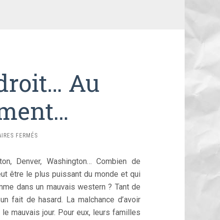
droit… Au
ment…
SUR
IRES FERMÉS
AU
MAUVAIS
wton, Denver, Washington… Combien de
ENDROIT…
AU
eut être le plus puissant du monde et qui
MAUVAIS
omme dans un mauvais western ? Tant de
MOMENT…
un fait de hasard. La malchance d’avoir
 le mauvais jour. Pour eux, leurs familles