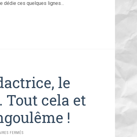
 je dédie ces quelques lignes…
actrice, le
… Tout cela et
ngoulême !
SUR
IRES FERMÉS