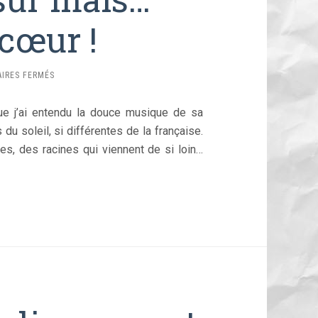
 cœur !
SUR
IRES FERMÉS
FRANÇAISE
BIEN
e j’ai entendu la douce musique de sa
SÛR
MAIS…
du soleil, si différentes de la française.
ITALIENNE
nes, des racines qui viennent de si loin…
DE
CŒUR
!