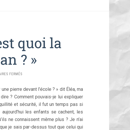
est quoi la
an ? »
SUR
IRES FERMÉS
8
MAI
 une pierre devant l’école ? » dit Éléa, ma
1945
:
i dire ? Comment pouvais-je lui expliquer
«
illité et sécurité, il fut un temps pas si
C’EST
 aujourd’hui les enfants se cachent, les
QUOI
LA
u’ils ne connaissent même plus ? Je n’ai
GUERRE
e que je sais par-dessus tout que celui qui
MAMAN