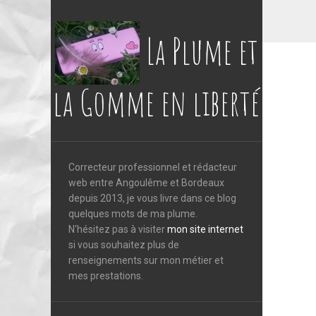
La Plume et
la Gomme en liberté
Correcteur professionnel et rédacteur
web entre Angoulême et Bordeaux
depuis 2013, je vous livre dans ce blog
quelques mots de ma plume.
N'hésitez pas à visiter
mon site internet
si vous souhaitez plus de
renseignements sur mon métier et
mes prestations.