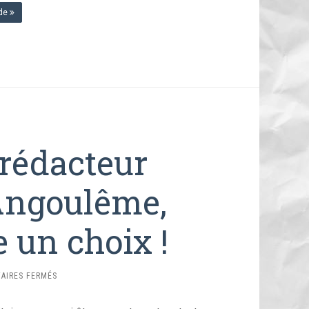
?
 de
»
-rédacteur
Angoulême,
 un choix !
SUR
AIRES FERMÉS
ÊTRE
CORRECTEUR-