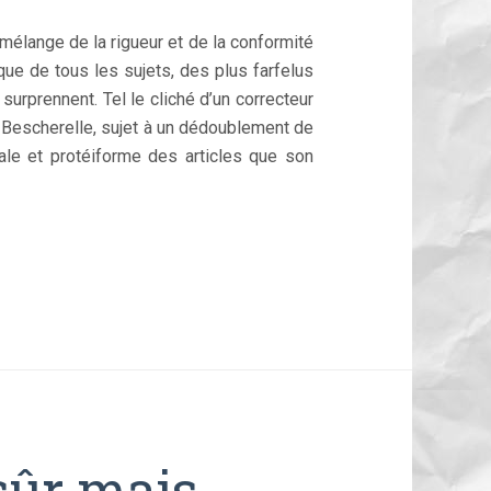
CORRECTRICE
ET
e mélange de la rigueur et de la conformité
RÉDACTRICE,
LE
ue de tous les sujets, des plus farfelus
LITTÉRAIRE
urprennent. Tel le cliché d’un correcteur
ET
 Bescherelle, sujet à un dédoublement de
LE
WEB…
nale et protéiforme des articles que son
TOUT
CELA
ET
PLUS
ENCORE,
À
ANGOULÊME
!
sûr mais…