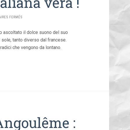
liana vera !
SUR
IRES FERMÉS
FRANCESE
MA…
o ascoltato il dolce suono del suo
UN’ITALIANA
VERA
 sole, tanto diverso dal francese.
!
e radici che vengono da lontano.
Angoulême :