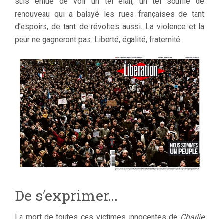
suis émue de voir un tel élan, un tel souffle de
CRIÉ
TON
renouveau qui a balayé les rues françaises de tant
NOM
d’espoirs, de tant de révoltes aussi. La violence et la
LE
peur ne gagneront pas. Liberté, égalité, fraternité.
11
JANVIER
2015
!
De s’exprimer…
La mort de toutes ces victimes innocentes de
Charlie