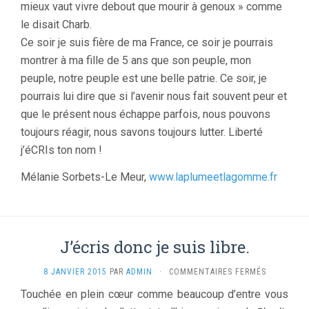
mieux vaut vivre debout que mourir à genoux » comme
le disait Charb.
Ce soir je suis fière de ma France, ce soir je pourrais
montrer à ma fille de 5 ans que son peuple, mon
peuple, notre peuple est une belle patrie. Ce soir, je
pourrais lui dire que si l’avenir nous fait souvent peur et
que le présent nous échappe parfois, nous pouvons
toujours réagir, nous savons toujours lutter. Liberté
j’éCRIs ton nom !
Mélanie Sorbets-Le Meur,
www.laplumeetlagomme.fr
J’écris donc je suis libre.
SUR
8 JANVIER 2015
PAR
ADMIN
·
COMMENTAIRES FERMÉS
J’ÉCRIS
Touchée en plein cœur comme beaucoup d’entre vous
DONC