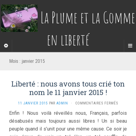
La Plume et la Gomme
en liberté
Mois :
janvier 2015
Liberté : nous avons tous crié ton
nom le 11 janvier 2015 !
SUR
11 JANVIER 2015
PAR
ADMIN
·
COMMENTAIRES FERMÉS
LIBERTÉ
Enfin ! Nous voilà réveillés nous, Français, parfois
:
désabusés mais toujours aussi libres ! Un si beau
NOUS
AVONS
peuple quand il s’unit pour une même cause. Ce soir je
TOUS