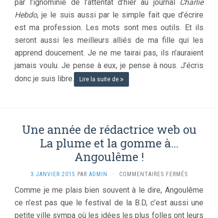
par l’ignominie de l’attentat d’hier au journal
Charlie
JE
SUIS
Hebdo
, je le suis aussi par le simple fait que d’écrire
LIBRE.
est ma profession. Les mots sont mes outils. Et ils
seront aussi les meilleurs alliés de ma fille qui les
apprend doucement. Je ne me tairai pas, ils n’auraient
jamais voulu. Je pense à eux, je pense à nous. J’écris
donc je suis libre.
Lire la suite de
Une année de rédactrice web ou
La plume et la gomme à…
Angoulême !
SUR
3 JANVIER 2015
PAR
ADMIN
·
COMMENTAIRES FERMÉS
UNE
Comme je me plais bien souvent à le dire, Angoulême
ANNÉE
ce n’est pas que le festival de la B.D, c’est aussi une
DE
RÉDACTRIC
petite ville sympa où les idées les plus folles ont leurs